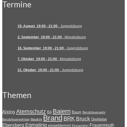
Termine
19. August
19:00
-
21:00
-
Jugendübung
2. September
19:00
-
21:00
-
Monatsübung
16. September
19:00
-
21:00
-
Jugendübung
7. Oktober
19:00
-
21:00
-
Monatsübung
21. Oktober
19:00
-
21:00
-
Jugendübung
Themen
Baiern
Atemschutz
Alxing
B4
Baum
Berufsfeuerwehr
Brand
BRK
Bruck
Drehleiter
Berufsfeuerwehrtag
Blaulicht
Egmating
Ebersberg
Frauenreuth
eingeklemmt
Einsatzfahrt