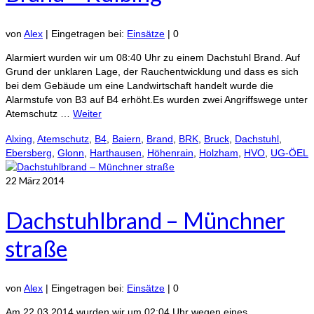
von
Alex
|
Eingetragen bei:
Einsätze
|
0
Alarmiert wurden wir um 08:40 Uhr zu einem Dachstuhl Brand. Auf
Grund der unklaren Lage, der Rauchentwicklung und dass es sich
bei dem Gebäude um eine Landwirtschaft handelt wurde die
Alarmstufe von B3 auf B4 erhöht.Es wurden zwei Angriffswege unter
Atemschutz …
Weiter
Alxing
,
Atemschutz
,
B4
,
Baiern
,
Brand
,
BRK
,
Bruck
,
Dachstuhl
,
Ebersberg
,
Glonn
,
Harthausen
,
Höhenrain
,
Holzham
,
HVO
,
UG-ÖEL
22
März 2014
Dachstuhlbrand – Münchner
straße
von
Alex
|
Eingetragen bei:
Einsätze
|
0
Am 22.03.2014 wurden wir um 02:04 Uhr wegen eines